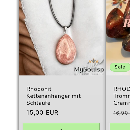
Sale
Rhodonit
RHOD
Kettenanhänger mit
Tromm
Schlaufe
Gram
Normaler
15,00 EUR
Norm
16,90
Preis
Preis