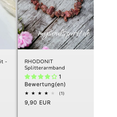
t -
RHODONIT
Splitterarmband
1
Bewertung(en)
1
(1)
Bewertungen
Normaler
9,90 EUR
insgesamt
Preis