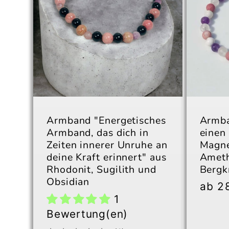
Armband "Energetisches
Armba
Armband, das dich in
einen 
Zeiten innerer Unruhe an
Magne
deine Kraft erinnert" aus
Ameth
Rhodonit, Sugilith und
Bergkr
Obsidian
Norm
ab 2
1
Preis
Bewertung(en)