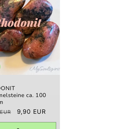
ONIT
elsteine ca. 100
m
aler
Verkaufspreis
9,90 EUR
 EUR