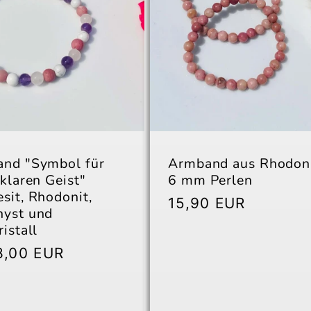
nd "Symbol für
Armband aus Rhodoni
klaren Geist"
6 mm Perlen
sit, Rhodonit,
Normaler
15,90 EUR
yst und
Preis
istall
aler
8,00 EUR