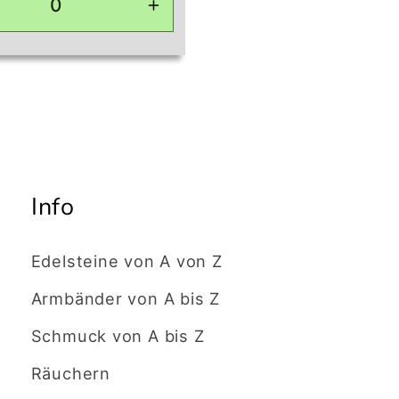
ingere
Erhöhe
die
ge
Menge
für
ult
Default
Title
Info
Edelsteine von A von Z
Armbänder von A bis Z
Schmuck von A bis Z
Räuchern