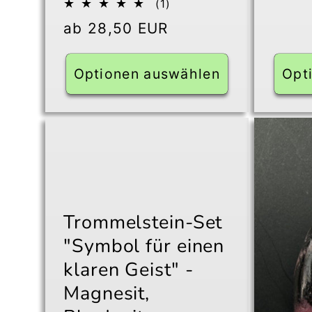
1
(1)
Bewertungen
Normaler
ab 28,50 EUR
insgesamt
Preis
Optionen auswählen
Opt
Trommelstein-Set
"Symbol für einen
klaren Geist" -
Magnesit,