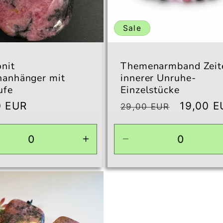
Sale
nit
Themenarmband Zeit
nanhänger mit
innerer Unruhe-
ufe
Einzelstücke
aler
0 EUR
Normaler
Verkauf
19,00 E
29,00 EUR
Preis
ingere
Erhöhe
Verringere
die
die
ge
Menge
Menge
für
für
ult
Default
17m
Title