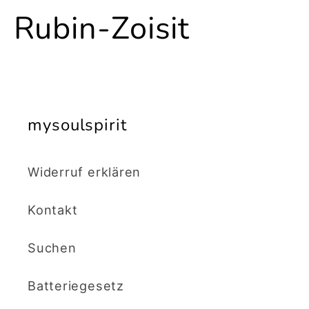
Default
Defa
K
Rubin-Zoisit
Title
Title
a
t
mysoulspirit
e
g
Widerruf erklären
o
Kontakt
r
Suchen
i
Batteriegesetz