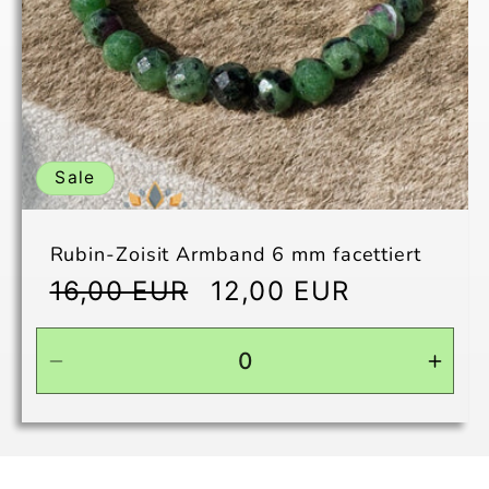
Sale
Rubin-Zoisit Armband 6 mm facettiert
Normaler
Verkaufspreis
16,00 EUR
12,00 EUR
Preis
Verringere
Erhö
die
die
Menge
Men
für
für