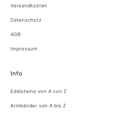
Versandkosten
e
Datenschutz
:
AGB
Impressum
Info
Edelsteine von A von Z
Armbänder von A bis Z