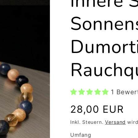
innere 
Sonnens
Dumorti
Rauchq
1 Bewer
Normaler
28,00 EUR
Preis
Inkl. Steuern.
Versand
wird
Umfang