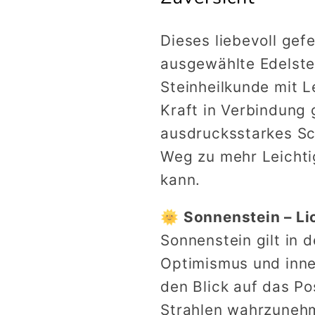
aus
aus
Sonnenstein,
Sonnenste
Dieses liebevoll gef
Dumortierit
Dumortier
ausgewählte Edelstei
und
und
Rauchquarz
Rauchqua
Steinheilkunde mit L
Kraft in Verbindung
ausdrucksstarkes Sc
Weg zu mehr Leichti
kann.
🌞 Sonnenstein – Li
Sonnenstein gilt in d
Optimismus und inne
den Blick auf das Po
Strahlen wahrzuneh