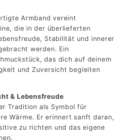
in,
ertigte Armband vereint
it
ne, die in der überlieferten
rz
ebensfreude, Stabilität und innerer
 gebracht werden. Ein
hmuckstück, das dich auf deinem
gkeit und Zuversicht begleiten
cht & Lebensfreude
er Tradition als Symbol für
re Wärme. Er erinnert sanft daran,
sitive zu richten und das eigene
men.