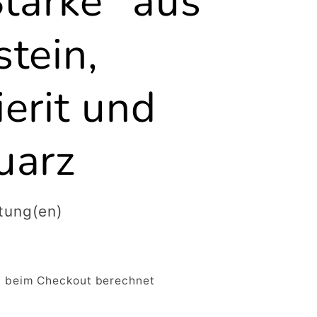
Stärke" aus
tein,
erit und
uarz
tung(en)
 beim Checkout berechnet