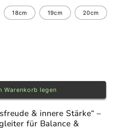
18cm
19cm
20cm
n Warenkorb legen
reude
freude & innere Stärke“ –
leiter für Balance &
ot;