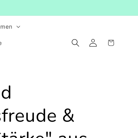
rmen
Einloggen
Warenkorb
e
nd
freude &