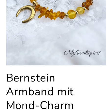
Medien
1
Bernstein
in
Modal
öffnen
Armband mit
Mond-Charm