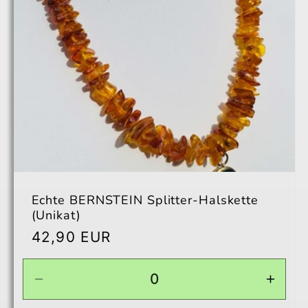
Echte BERNSTEIN Splitter-Halskette
(Unikat)
Normaler
42,90 EUR
Preis
Verringere
Erhö
die
die