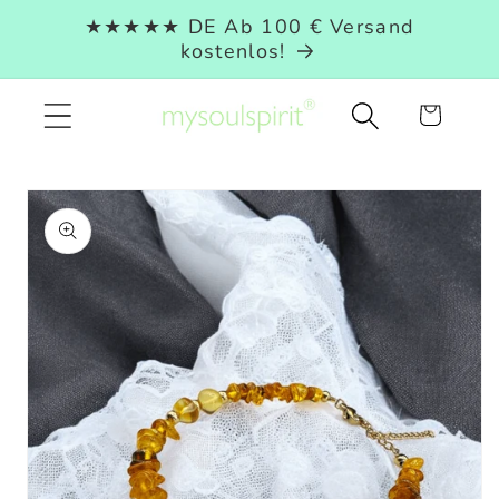
Direkt
★★★★★ DE Ab 100 € Versand
zum
kostenlos!
Inhalt
Warenkorb
duktinformationen
ingen