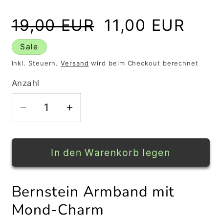
Normaler
Verkaufspreis
19,00 EUR
11,00 EUR
Preis
Sale
Inkl. Steuern.
Versand
wird beim Checkout berechnet
Anzahl
Verringere
Erhöhe
die
die
Menge
Menge
für
für
In den Warenkorb legen
Bernstein
Bernstein
Armband
Armband
Bernstein Armband mit
mit
mit
Mond-
Mond-
Mond-Charm
Charm
Charm