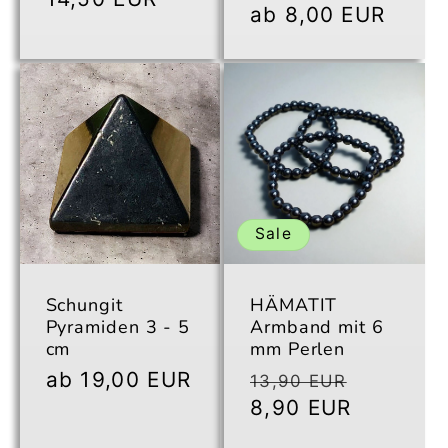
Normaler
ab 8,00 EUR
Preis
Sale
Schungit
HÄMATIT
Pyramiden 3 - 5
Armband mit 6
cm
mm Perlen
Normaler
ab 19,00 EUR
Normaler
Verkauf
13,90 EUR
Preis
Preis
8,90 EUR