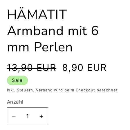
Medien
1
HÄMATIT
in
Modal
öffnen
Armband mit 6
mm Perlen
Normaler
Verkaufspreis
13,90 EUR
8,90 EUR
Preis
Sale
Inkl. Steuern.
Versand
wird beim Checkout berechnet
Anzahl
Verringere
Erhöhe
die
die