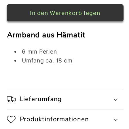
Menge
Menge
für
für
In den Warenkorb legen
HÄMATIT
HÄMATIT
Armband
Armband
Armband aus Hämatit
mit
mit
6
6
6 mm Perlen
mm
mm
Perlen
Perlen
Umfang ca. 18 cm
Lieferumfang
Produktinformationen