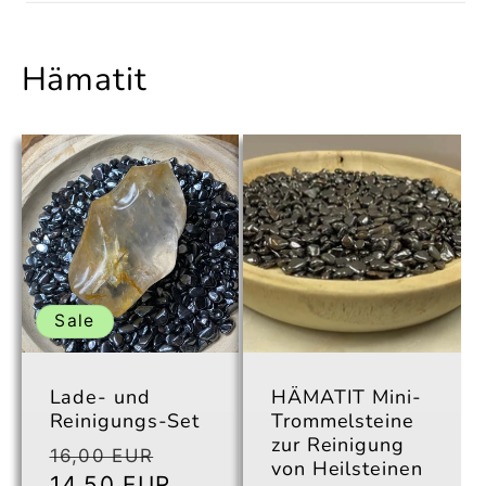
Hämatit
Sale
Lade- und
HÄMATIT Mini-
Reinigungs-Set
Trommelsteine
zur Reinigung
Normaler
Verkaufspreis
16,00 EUR
von Heilsteinen
Preis
14,50 EUR