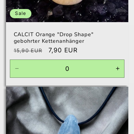
Sale
CALCIT Orange "Drop Shape"
gebohrter Kettenanhänger
Normaler
Verkaufspreis
7,90 EUR
15,90 EUR
Preis
Verringere
Erhö
die
die
Menge
Men
für
für
Default
Defau
Title
Title