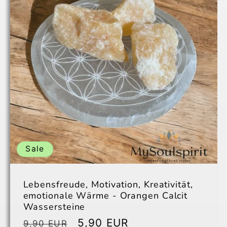
Title
Title
Sale
Lebensfreude, Motivation, Kreativität,
emotionale Wärme - Orangen Calcit
Wassersteine
Normaler
Verkaufspreis
5,90 EUR
9,90 EUR