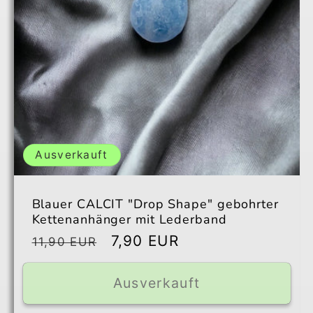
Ausverkauft
Blauer CALCIT "Drop Shape" gebohrter
Kettenanhänger mit Lederband
Normaler
Verkaufspreis
7,90 EUR
11,90 EUR
Preis
Ausverkauft