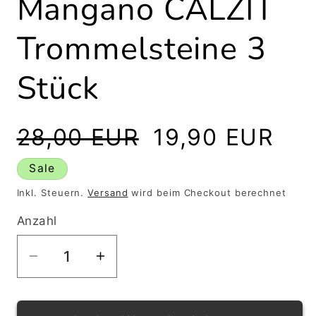
Mangano CALZIT
Trommelsteine 3
Stück
Normaler
Verkaufspreis
28,00 EUR
19,90 EUR
Preis
Sale
Inkl. Steuern.
Versand
wird beim Checkout berechnet
Anzahl
Verringere
Erhöhe
die
die
Menge
Menge