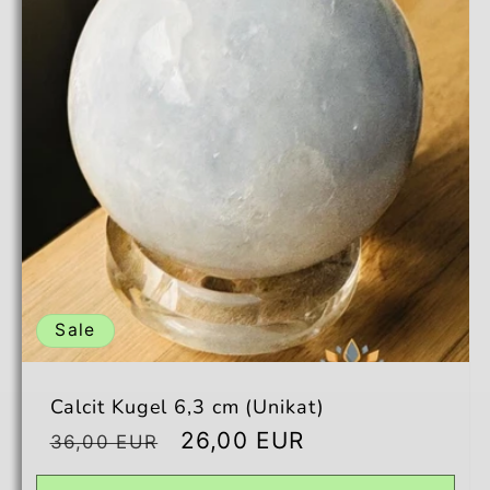
Title
Title
Sale
Calcit Kugel 6,3 cm (Unikat)
Normaler
Verkaufspreis
26,00 EUR
36,00 EUR
Preis