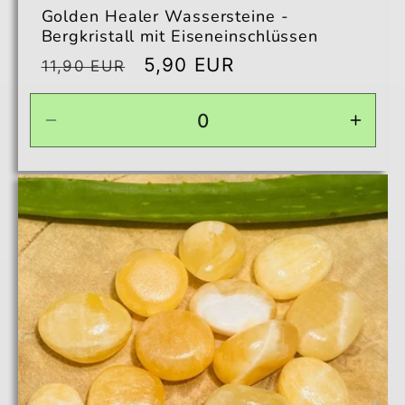
Golden Healer Wassersteine -
Bergkristall mit Eiseneinschlüssen
Normaler
Verkaufspreis
5,90 EUR
11,90 EUR
Preis
Verringere
Erhö
die
die
Menge
Men
für
für
Default
Defau
Title
Title