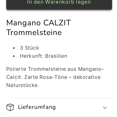
für
für
In den Warenkorb legen
Mangano
Mangano
CALZIT
CALZIT
Mangano CALZIT
Trommelsteine
Trommelsteine
3
3
Trommelsteine
Stück
Stück
3 Stück
Herkunft: Brasilien
Polierte Trommelsteine aus Mangano-
Calcit. Zarte Rosa-Töne – dekorative
Naturstücke.
Lieferumfang