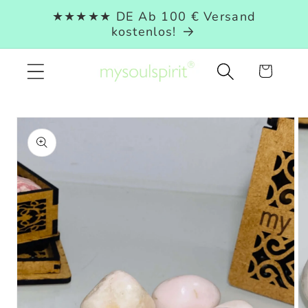
Direkt
★★★★★ DE Ab 100 € Versand
zum
kostenlos!
Inhalt
Warenkorb
duktinformationen
ingen