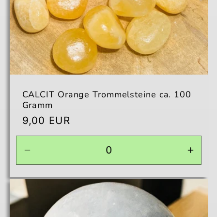
CALCIT Orange Trommelsteine ca. 100
Gramm
Normaler
9,00 EUR
Preis
Verringere
Erhö
die
die
Menge
Men
für
für
Default
Defau