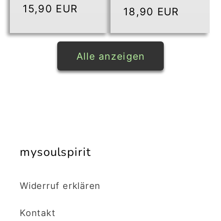
Normaler
15,90 EUR
Normaler
18,90 EUR
Preis
Preis
Alle anzeigen
mysoulspirit
Widerruf erklären
Kontakt