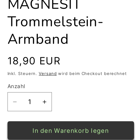
MAGNESIT
Trommelstein-
Armband
Normaler
18,90 EUR
Preis
Inkl. Steuern.
Versand
wird beim Checkout berechnet
Anzahl
Verringere
Erhöhe
die
die
Menge
Menge
für
für
In den Warenkorb legen
MAGNESIT
MAGNESIT