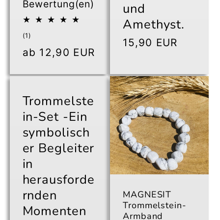
Bewertung(en)
und
Amethyst.
1
(1)
Normaler
15,90 EUR
Bewertungen
Normaler
ab 12,90 EUR
insgesamt
Preis
Preis
Trommelste
in-Set -Ein
symbolisch
er Begleiter
in
herausforde
rnden
MAGNESIT
Trommelstein-
Momenten
Armband