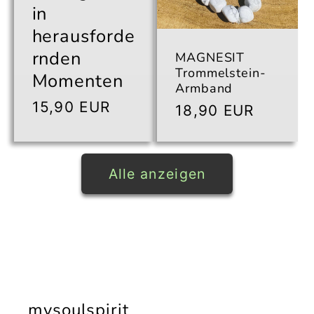
in
herausforde
rnden
MAGNESIT
Trommelstein-
Momenten
Armband
Normaler
15,90 EUR
Normaler
18,90 EUR
Preis
Preis
Alle anzeigen
mysoulspirit