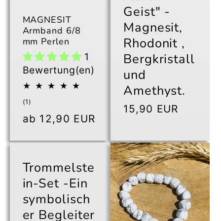
Geist" -
MAGNESIT
Magnesit,
Armband 6/8
Rhodonit ,
mm Perlen
Bergkristall
1
Bewertung(en)
und
Amethyst.
1
(1)
Normaler
15,90 EUR
Bewertungen
Normaler
ab 12,90 EUR
insgesamt
Preis
Preis
Trommelste
in-Set -Ein
symbolisch
er Begleiter