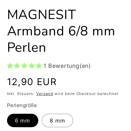
Medien
1
MAGNESIT
in
Modal
öffnen
Armband 6/8 mm
Perlen
1 Bewertung(en)
Normaler
12,90 EUR
Preis
Inkl. Steuern.
Versand
wird beim Checkout berechnet
Perlengröße
6 mm
8 mm